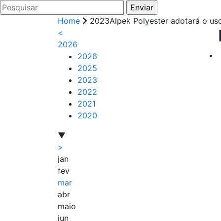
Home
2023Alpek Polyester adotará o us
<
2026
2026
2025
2023
2022
2021
2020
▼
>
jan
fev
mar
abr
maio
jun