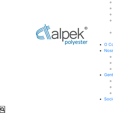
O Co
Noss
Gent
Soci