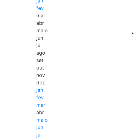
jan
fev
mar
abr
maio
jun
jul
ago
set
out
nov
dez
jan
fev
mar
abr
maio
jun
jul