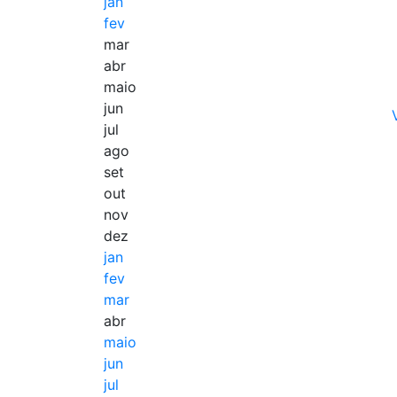
jan
fev
mar
abr
maio
jun
jul
ago
set
out
nov
dez
jan
fev
mar
abr
maio
jun
jul