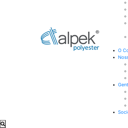
O Co
Noss
Gent
Soci