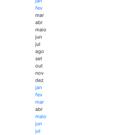
jan
fev
mar
abr
maio
jun
jul
ago
set
out
nov
dez
jan
fev
mar
abr
maio
jun
jul