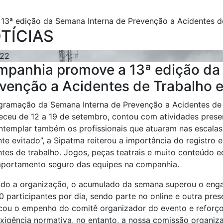
3ª edição da Semana Interna de Prevenção a Acidentes d
TÍCIAS
.22
panhia promove a 13ª edição da
venção a Acidentes de Trabalho 
gramação da Semana Interna de Prevenção a Acidentes de 
eceu de 12 a 19 de setembro, contou com atividades presenc
ntemplar também os profissionais que atuaram nas escalas
nte evitado”, a Sipatma reiterou a importância do registro
ntes de trabalho. Jogos, peças teatrais e muito conteúdo e
portamento seguro das equipes na companhia.
do a organização, o acumulado da semana superou o en
 participantes por dia, sendo parte no online e outra prese
cou o empenho do comitê organizador do evento e reforçou 
xigência normativa, no entanto, a nossa comissão organiz