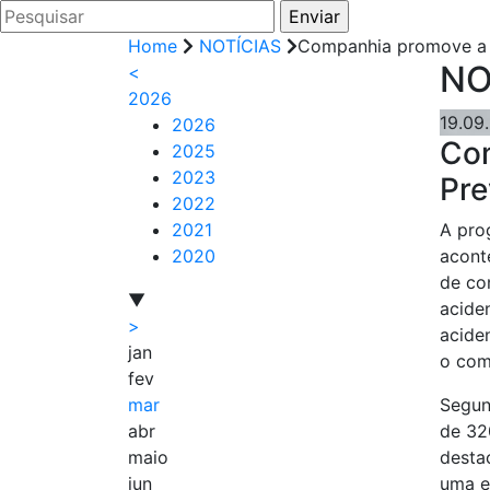
Home
NOTÍCIAS
Companhia promove a 1
NO
<
2026
19.09
2026
Com
2025
2023
Pre
2022
2021
A pro
2020
acont
de co
▼
acide
>
acide
jan
o com
fev
mar
Segun
abr
de 320
maio
desta
jun
uma e