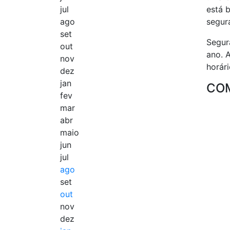
jul
está 
ago
segur
set
Segur
out
ano. 
nov
horár
dez
jan
COM
fev
mar
abr
maio
jun
jul
ago
set
out
nov
dez