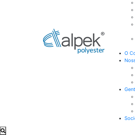
O Co
Noss
Gent
Soci